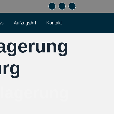
ws
AufzugsArt
Kontakt
lagerung
urg
nlagerung