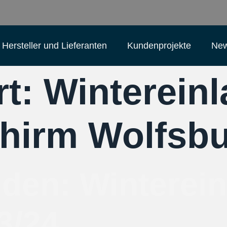
Hersteller und Lieferanten
Kundenprojekte
Ne
rt:
Winterein
hirm Wolfsb
lden: Winterei
3/24